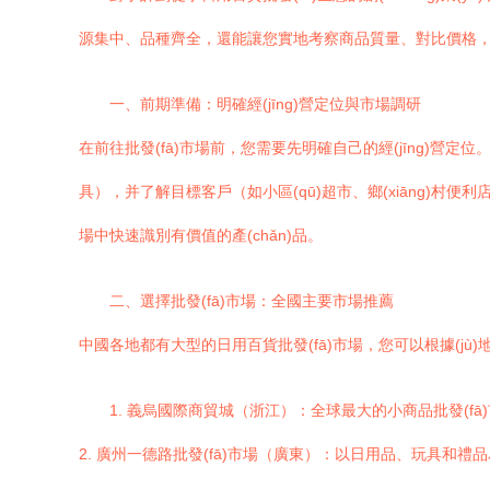
源集中、品種齊全，還能讓您實地考察商品質量、對比價格，并與
一、前期準備：明確經(jīng)營定位與市場調研
在前往批發(fā)市場前，您需要先明確自己的經(jīng
具），并了解目標客戶（如小區(qū)超市、鄉(xiāng)村
場中快速識別有價值的產(chǎn)品。
二、選擇批發(fā)市場：全國主要市場推薦
中國各地都有大型的日用百貨批發(fā)市場，您可以根據(jù
1. 義烏國際商貿城（浙江）：全球最大的小商品批發(
2. 廣州一德路批發(fā)市場（廣東）：以日用品、玩具和