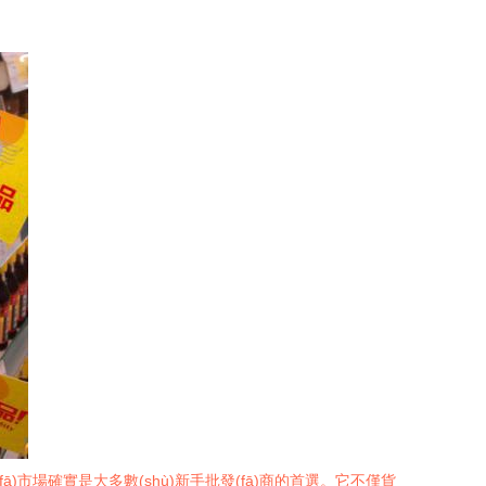
ā)市場確實是大多數(shù)新手批發(fā)商的首選。它不僅貨