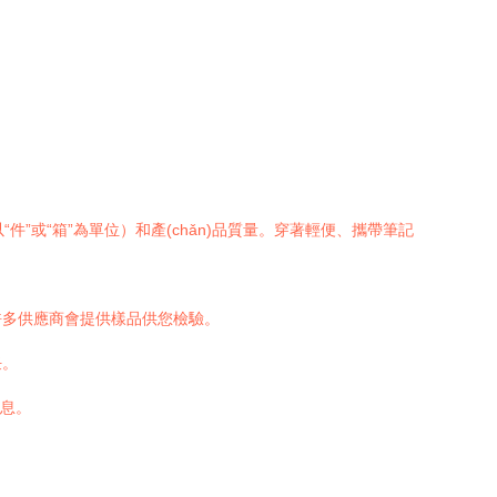
。
件”或“箱”為單位）和產(chǎn)品質量。穿著輕便、攜帶筆記
，許多供應商會提供樣品供您檢驗。
任。
信息。