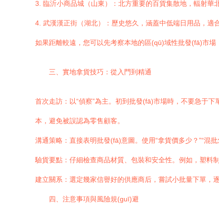
3. 臨沂小商品城（山東）：北方重要的百貨集散地，輻射華北地區
4. 武漢漢正街（湖北）：歷史悠久，涵蓋中低端日用品，適合初
如果距離較遠，您可以先考察本地的區(qū)域性批發(fā)
三、實地拿貨技巧：從入門到精通
首次走訪：以“偵察”為主。初到批發(fā)市場時，不要急于下
本，避免被誤認為零售顧客。
溝通策略：直接表明批發(fā)意圖。使用“拿貨價多少？”
驗貨要點：仔細檢查商品材質、包裝和安全性。例如，塑料
建立關系：選定幾家信譽好的供應商后，嘗試小批量下單，逐步建
四、注意事項與風險規(guī)避