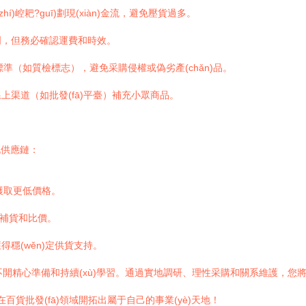
í)崆耙?guī)劃現(xiàn)金流，避免壓貨過多。
上門，但務必確認運費和時效。
國家標準（如質檢標志），避免采購侵權或偽劣產(chǎn)品。
渠道（如批發(fā)平臺）補充小眾商品。
化供應鏈：
家獲取更低價格。
方便補貨和比價。
穩(wěn)定供貨支持。
離不開精心準備和持續(xù)學習。通過實地調研、理性采購和關系維護，您將能
您在百貨批發(fā)領域開拓出屬于自己的事業(yè)天地！