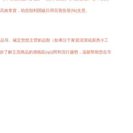
高效拿貨，助您順利開啟日用百貨批發(fā)生意。
護理品等。確定您想主營的品類（如專注于家居清潔或廚房小工
，初步了解主流商品的價格區(qū)間和流行趨勢，這能幫助您在市