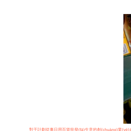
對于計劃從事日用百貨批發(fā)生意的創(chuàng)業