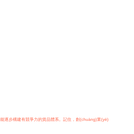
逐步構建有競爭力的貨品體系。記住，創(chuàng)業(yè)