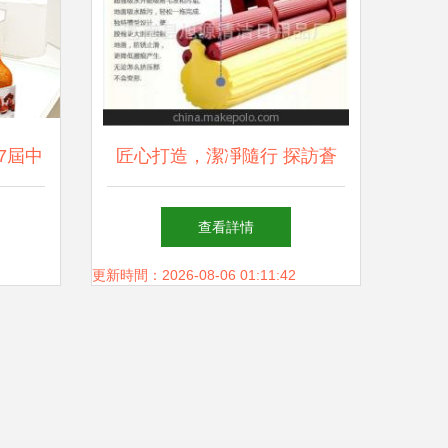
7屆中
匠心打造，潔凈隨行 探訪蒼
uī)
南縣旭源清潔日用品廠優
查看詳情
(yōu)質手拉式膠棉拖把
更新時間：2026-08-06 01:11:42