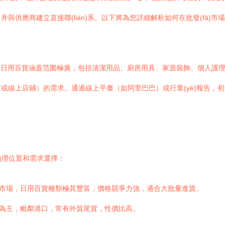
供應商建立直接聯(lián)系。以下將為您詳細解析如何在批發(fā)市場
)營定位。日用百貨涵蓋范圍極廣，包括清潔用品、廚房用具、家居裝飾、個人
便利店或線上店鋪）的需求。通過線上平臺（如阿里巴巴）或行業(yè)報告
)地理位置和需求選擇：
fā)市場，日用百貨種類極其豐富，價格競爭力強，適合大批量進貨。
禮品為主，毗鄰港口，常有外貿尾貨，性價比高。