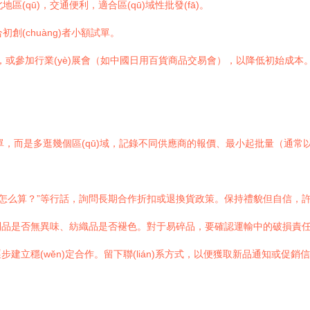
(qū)，交通便利，適合區(qū)域性批發(fā)。
創(chuàng)者小額試單。
市場，或參加行業(yè)展會（如中國日用百貨商品交易會），以降低初始成本
單，而是多逛幾個區(qū)域，記錄不同供應商的報價、最小起批量（通常以“
“混批怎么算？”等行話，詢問長期合作折扣或退換貨政策。保持禮貌但自信
制品是否無異味、紡織品是否褪色。對于易碎品，要確認運輸中的破損責
立穩(wěn)定合作。留下聯(lián)系方式，以便獲取新品通知或促銷