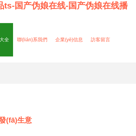
品ts-国产伪娘在线-国产伪娘在线播
品大全
聯(lián)系我們
企業(yè)信息
訪客留言
(fā)生意