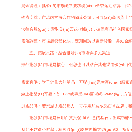
資金管理：批發(fā)市場通常要求現(xiàn)金或短期結算，請?zh
物流安排：市場內常有合作的物流公司，可協(xié)商送貨
法律合規(guī)：索取發(fā)票或收據(jù)，確保商品符合
靈活調整：市場趨勢變化快，定期回訪以更新貨源，并結合線上
五、拓展思路：結合批發(fā)市場與多元渠道
雖然批發(fā)市場是核心，但您也可以結合其他渠道優(yōu)
廠家直供：對于銷量大的單品，可聯(lián)系生產(chǎn)廠
線上批發(fā)平臺：如1688或專業(yè)百貨網(wǎng)站，
加盟品牌：若想減少選品壓力，可考慮加盟成熟百貨品牌，獲得
批發(fā)市場是日用百貨批發(fā)生意的基石，但成功
初期不妨從小做起，積累經(jīng)驗后再擴大規(guī)模。祝